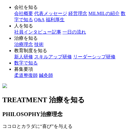
会社を知る
会社概要
代表メッセージ
経営理念
MILMILの紹介
数
字で知る
Q&A
福利厚生
人を知る
社員インタビュー記事
一日の流れ
治療を知る
治療理念
技術
教育制度を知る
新人研修
スキルアップ研修
リーダーシップ研修
数字で知る
募集要項
柔道整復師
鍼灸師
TREATMENT
治療を知る
PHILOSOPHY
治療理念
ココロとカラダに“喜び”を与える